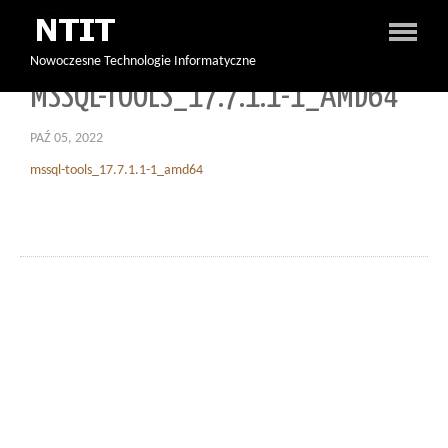
Nowoczesne Technologie Informatyczne
MSSQL-TOOLS_17.7.1.1-1_AMD64
PAŹ 05, 2022
mssql-tools_17.7.1.1-1_amd64